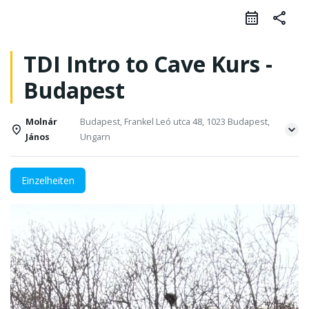
share
TDI Intro to Cave Kurs -
Budapest
Molnár
Budapest, Frankel Leó utca 48, 1023 Budapest,
János
Ungarn
Einzelheiten