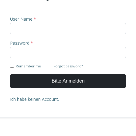
User Name
*
Password
*
Remember me
Forgot password?
Hier klicken
Bitte Anmelden
Ich habe keinen Account.
Register