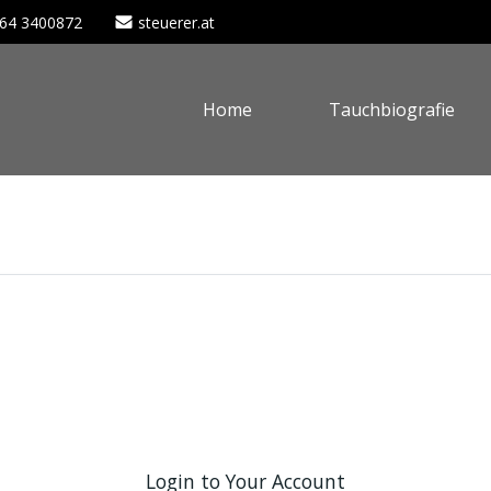
664 3400872
steuerer.at
Home
Tauchbiografie

Login to Your Account