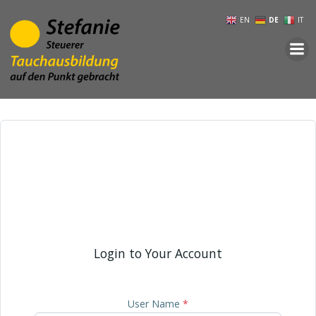
Zum
EN
DE
IT
Inhalt
springen

Login to Your Account
User Name
*