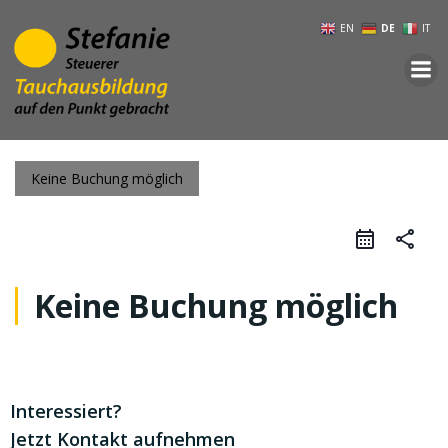
Zum
EN
DE
IT
Inhalt
springen
Keine Buchung möglich
share
Keine Buchung möglich
Interessiert?
Jetzt Kontakt aufnehmen